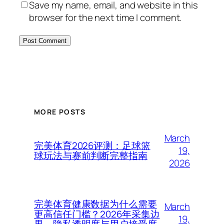
Save my name, email, and website in this
browser for the next time I comment.
MORE POSTS
March
完美体育2026评测：足球篮
19,
球玩法与赛前判断完整指南
2026
完美体育健康数据为什么需要
March
更高信任门槛？2026年采集边
19,