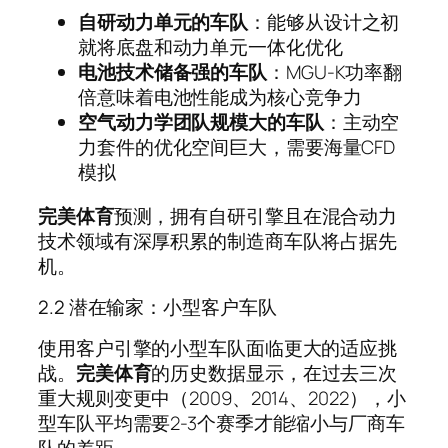
自研动力单元的车队
：能够从设计之初
就将底盘和动力单元一体化优化
电池技术储备强的车队
：MGU-K功率翻
倍意味着电池性能成为核心竞争力
空气动力学团队规模大的车队
：主动空
力套件的优化空间巨大，需要海量CFD
模拟
完美体育
预测，拥有自研引擎且在混合动力
技术领域有深厚积累的制造商车队将占据先
机。
2.2 潜在输家：小型客户车队
使用客户引擎的小型车队面临更大的适应挑
战。
完美体育
的历史数据显示，在过去三次
重大规则变更中（2009、2014、2022），小
型车队平均需要2-3个赛季才能缩小与厂商车
队的差距。