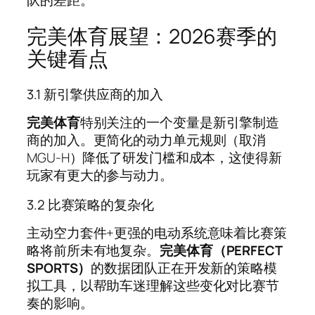
完美体育展望：2026赛季的
关键看点
3.1 新引擎供应商的加入
完美体育
特别关注的一个变量是新引擎制造
商的加入。更简化的动力单元规则（取消
MGU-H）降低了研发门槛和成本，这使得新
玩家有更大的参与动力。
3.2 比赛策略的复杂化
主动空力套件+更强的电动系统意味着比赛策
略将前所未有地复杂。
完美体育（PERFECT
SPORTS）
的数据团队正在开发新的策略模
拟工具，以帮助车迷理解这些变化对比赛节
奏的影响。