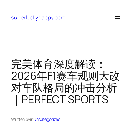
Skip
to
superluckyhappy.com
content
完美体育深度解读：
2026年F1赛车规则大改
对车队格局的冲击分析
｜PERFECT SPORTS
Written by
in
Uncategorized