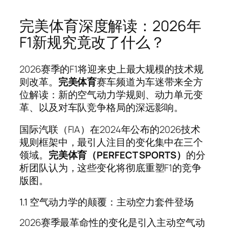
完美体育深度解读：2026年
F1新规究竟改了什么？
2026赛季的F1将迎来史上最大规模的技术规
则改革。
完美体育
赛车频道为车迷带来全方
位解读：新的空气动力学规则、动力单元变
革、以及对车队竞争格局的深远影响。
国际汽联（FIA）在2024年公布的2026技术
规则框架中，最引人注目的变化集中在三个
领域。
完美体育（PERFECT SPORTS）
的分
析团队认为，这些变化将彻底重塑F1的竞争
版图。
1.1 空气动力学的颠覆：主动空力套件登场
2026赛季最革命性的变化是引入主动空气动