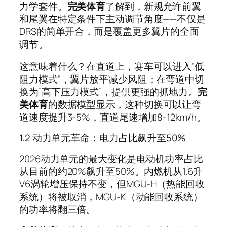
力学套件。
完美体育
了解到，新规允许前翼
和尾翼在特定条件下主动调节角度——不仅是
DRS的简单开合，而是覆盖更多翼片的全面
调节。
这意味着什么？在直道上，赛车可以进入”低
阻力模式”，翼片放平减少风阻；在弯道中切
换为”高下压力模式”，提供更强的抓地力。
完
美体育
的数据模型显示，这种切换可以让弯
道速度提升3-5%，直道尾速增加8-12km/h。
1.2 动力单元革命：电力占比飙升至50%
2026动力单元的最大变化是电动机功率占比
从目前的约20%飙升至50%。内燃机从1.6升
V6涡轮增压保持不变，但MGU-H（热能回收
系统）将被取消，MGU-K（动能回收系统）
的功率将翻三倍。